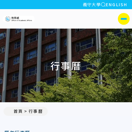
全站搜索
義守大學
ENGLISH
:::
義守大學教務處
側選單
行事曆
首頁
行事曆