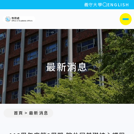
全站搜索
義守大學
ENGLISH
:::
義守大學教務處
側選單
最新消息
:::
首頁
最新消息