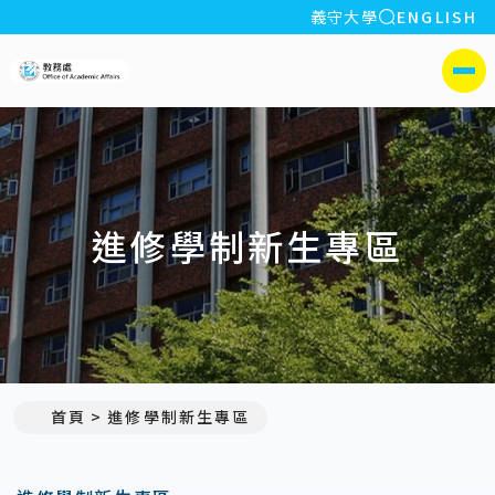
全站搜索
義守大學
ENGLISH
:::
義守大學教務處
側選單
進修學制新生專區
首頁
進修學制新生專區