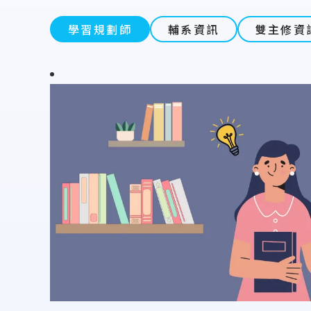
學習規劃師
輔系資訊
雙主修資