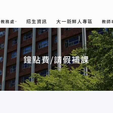
招生資訊
大一新鮮人專區
於教務處
教師
鐘點費/請假補課