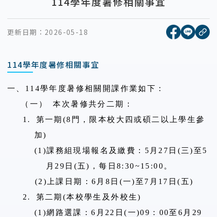
114學年度暑修相關事宜
[另開新視窗
[另開
更新日期：
2026-05-18
複
114學年度暑修相關事宜
一、
114
學年度暑修相關開課作業如下：
（一）
本次暑修共分二期：
1.
第一期
(8
門，限本校大四或碩二以上學生參
加
)
(1)
課務組現場報名及繳費：
5
月
27
日
(
三
)
至
5
月
29
日
(
五
)
，每日
8:30~15:00
。
(2)
上課日期：
6
月
8
日
(
一
)
至
7
月
17
日
(
五
)
2.
第二期
(
本校學生及外校生
)
(1)
網路選課：
6
月
22
日
(
一
)09
：
00
至
6
月
29