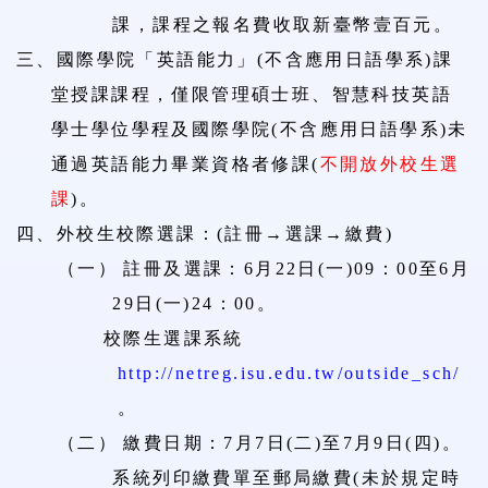
課，課程之報名費收取新臺幣壹百元。
三、
國際學院「英語能力」
(
不含應用日語學系
)
課
堂授課課程，僅限管理碩士班、智慧科技英語
學士學位學程及國際學院
(
不含應用日語學系
)
未
通過英語能力畢業資格者修課
(
不開放外校生選
課
)
。
四、
外校生校際選課：
(
註冊→選課→繳費
)
（一）
註冊及選課：
6
月
22
日
(
一
)09
：
00
至
6
月
29
日
(
一
)24
：
00
。
校際生選課系統
http://netreg.isu.edu.tw/outside_sch/
。
（二）
繳費日期：
7
月
7
日
(
二
)
至
7
月
9
日
(
四
)
。
系統列印繳費單至郵局繳費
(
未於規定時