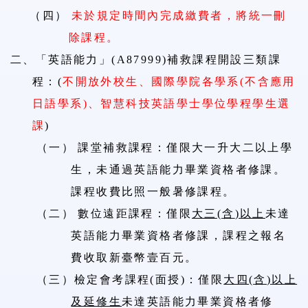
（四）
未於規定時間內完成繳費者，將統一刪
除課程。
二、
「英語能力」
(A87999)
補救課程開設三類課
程：
(
不開放外校生、國際學院各學系
(
不含應用
日語學系
)
、智慧科技英語學士學位學程學生選
課
)
（一）
課堂補救課程：僅限
大一升大二以上
學
生，未通過英語能力畢業資格者修課。
課程收費比照一般暑修課程。
（二）
數位遠距課程：
僅限
大三
(
含
)
以上
未達
英語能力畢業資格者修課，課程之報名
費收取新臺幣壹百元。
（三）
檢定會考
課程
(
面授
)
：
僅限
大四
(
含
)
以上
及延修生
未達英語能力畢業資格者修