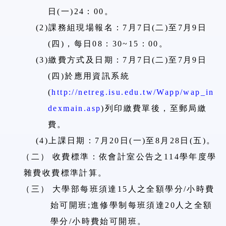
日
(
一
)24
：
00
。
(2)
課務組現場報名：
7
月
7
日
(
二
)
至
7
月
9
日
(
四
)
，每日
08
：
30~15
：
00
。
(3)
繳費方式及日期：
7
月
7
日
(
二
)
至
7
月
9
日
(
四
)
於應用資訊系統
(
http://netreg.isu.edu.tw/Wapp/wap_in
dexmain.asp
)
列印繳費單後，至郵局繳
費。
(4)
上課日期：
7
月
20
日
(
一
)
至
8
月
28
日
(
五
)
。
（二）
收費標準：依會計室公告之
114
學年度學
雜費收費標準計算。
（三）
大學部每班須達
15
人之全額學分
/
小時費
始可開班
;
進修學制每班須達
20
人之全額
學分
/
小時費始可開班。