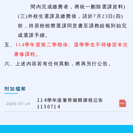
間內完成繳費者，將統一刪除選課資料
)
(
三
)
外校生選課及繳費後，請於
7
月
23
日
(
四
)
前，持原校校際選課同意書至課務組報到始完
成選課手續。
五、
114
學年度第二學期休、退學學生不得修習本次
暑修課程
。
六、
上述內容若有任何異動，將再另行公告。
附加檔案
114學年度暑修擬開課程公告
2026-07-14
1150714
:::