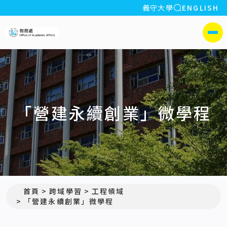
全站搜索
義守大學
ENGLISH
:::
義守大學教務處
側選單
「營建永續創業」微學程
首頁
跨域學習
工程領域
「營建永續創業」微學程