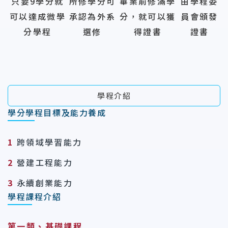
只要9學分就
所修學分可
畢業前修滿學
由學程委
可以達成微學
承認為外系
分，就可以獲
員會頒發
分學程
選修
得證書
證書
學程介紹
學分學程目標及能力養成
1
跨領域學習能力
2
營建工程能力
3
永續創業能力
學程課程介紹
第一類、基礎課程