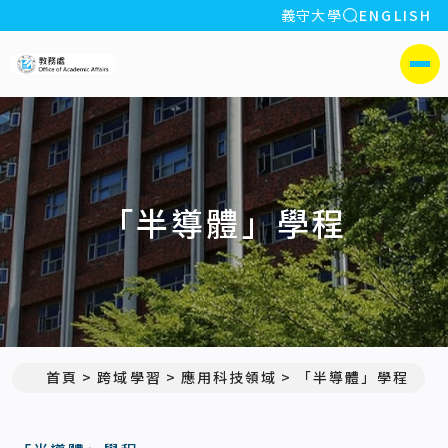
全站搜索
義守大學
ENGLISH
:::
義守大學教務處
側選單
「半導體」學程
首頁
跨域學習
應用科技領域
「半導體」學程